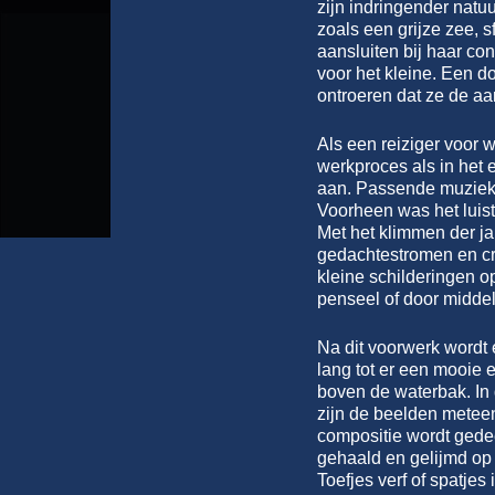
zijn indringender natu
zoals een grijze zee, 
aansluiten bij haar c
voor het kleine. Een d
ontroeren dat ze de a
Als een reiziger voor w
werkproces als in het 
aan. Passende muziek, 
Voorheen was het luist
Met het klimmen der j
gedachtestromen en cre
kleine schilderingen o
penseel of door middel
Na dit voorwerk wordt 
lang tot er een mooie 
boven de waterbak. In
zijn de beelden meteen 
compositie wordt gedee
gehaald en gelijmd op 
Toefjes verf of spatjes