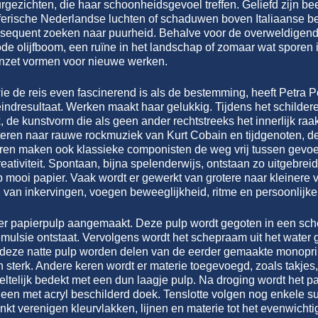
urgezichten, die haar schoonheidsgevoel treffen. Geliefd zijn be
sferische Nederlandse luchten of schaduwen boven Italiaanse b
onsequent zoeken naar puurheid. Behalve voor de overweldigend
ode olijfboom, een ruïne in het landschap of zomaar wat sporen
anzet vormen voor nieuwe werken.
ie de reis even fascinerend is als de bestemming, heeft Petra Po
eindresultaat. Werken maakt haar gelukkig. Tijdens het schildere
de kunstvorm die als geen ander rechtstreeks het innerlijk raak
eren naar rauwe rockmuziek van Kurt Cobain en tijdgenoten, de
aren maken ook klassieke componisten de weg vrij tussen gevoe
ativiteit. Spontaan, bijna spelenderwijs, ontstaan zo uitgebrei
p mooi papier. Vaak wordt er gewerkt van grotere naar kleinere 
 van inkervingen, voegen beweeglijkheid, ritme en persoonlijk
er papierpulp aangemaakt. Deze pulp wordt gegoten in een schep
emulsie ontstaat. Vervolgens wordt het schepraam uit het water
 deze natte pulp worden delen van de eerder gemaakte monopri
sterk. Andere keren wordt er materie toegevoegd, zoals takjes, t
ltelijk bedekt met een dun laagje pulp. Na droging wordt het pap
een met acryl beschilderd doek. Tenslotte volgen nog enkele su
 inkt verenigen kleurvlakken, lijnen en materie tot het evenwich