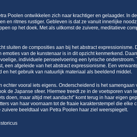
ra Poolen ontwikkelen zich naar krachtiger en gelaagder. In de
en en ritmes rustiger. Gebleven is dat ze vanuit innerlijke nood
eppen op het doek. Met als uitkomst de zuivere, meditatieve com
cht sluiten de composities aan bij het abstract expressionisme. 
en emoties van de kunstenaar is in dit opzicht kenmerkend. Da
voelige, individuele penseelvoering een lyrische onderstroom. T
t, een afgeleide van het abstract expressionisme. Een verwants
d en het gebruik van natuurlijk materiaal als beeldend middel.
 echter vooral iets eigens. Onderscheidend is het samengaan v
ok de Japanse sfeer. Hiermee treedt ze in de voetsporen van le
iets doen, maar altijd met aandacht” komt terug in haar eigen 
etters van haar voornaam tot de fraaie karakterstempel die elke 
e zuivere beeldtaal van Petra Poolen haar ziel weerspiegelt.
storicus