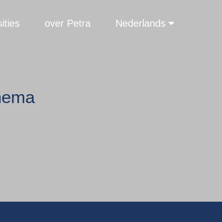
ities
over Petra
Nederlands
nnema