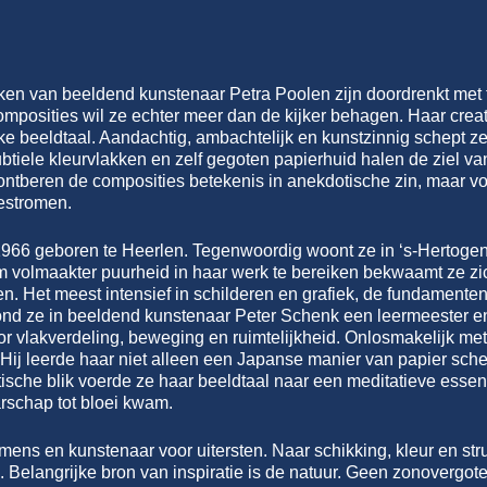
en van beeldend kunstenaar Petra Poolen zijn doordrenkt met t
posities wil ze echter meer dan de kijker behagen. Haar creat
ke beeldtaal. Aandachtig, ambachtelijk en kunstzinnig schept ze 
ubtiele kleurvlakken en zelf gegoten papierhuid halen de ziel v
ontberen de composities betekenis in anekdotische zin, maar v
estromen.
966 geboren te Heerlen. Tegenwoordig woont ze in ‘s-Hertogenb
m volmaakter puurheid in haar werk te bereiken bekwaamt ze zich
n. Het meest intensief in schilderen en grafiek, de fundament
ond ze in beeldend kunstenaar Peter Schenk een leermeester en
r vlakverdeling, beweging en ruimtelijkheid. Onlosmakelijk met 
 Hij leerde haar niet alleen een Japanse manier van papier sch
ritische blik voerde ze haar beeldtaal naar een meditatieve esse
rschap tot bloei kwam.
 mens en kunstenaar voor uitersten. Naar schikking, kleur en str
k. Belangrijke bron van inspiratie is de natuur. Geen zonovergot