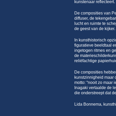
kunstenaar reflecteert.
De composities van Pet
diffuser, de tekengebar
lucht en ruimte te sch
de geest van de kijker.
In kunsthistorisch opzi
figuratieve beeldtaal 
ingetogen ritmes en ge
de materieschilderkuns
reliëfachtige papierhui
De composities hebben
kunstzinnigheid maar o
motto: “nooit zo maar 
Inagaki vertaalde de l
die onderstreept dat d
Lida Bonnema, kunsthi