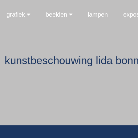
grafiek
beelden
lampen
expos
kunstbeschouwing lida bo