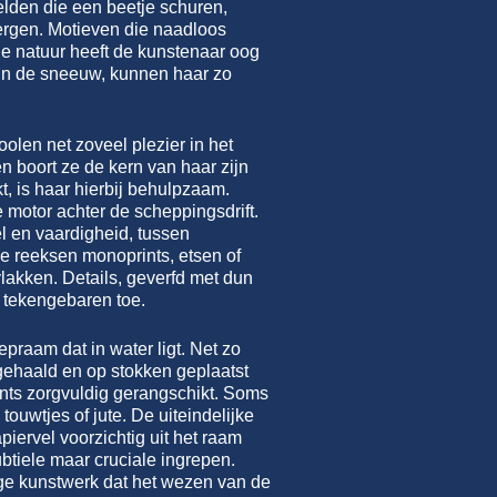
elden die een beetje schuren,
ergen. Motieven die naadloos
e natuur heeft de kunstenaar oog
 in de sneeuw, kunnen haar zo
olen net zoveel plezier in het
n boort ze de kern van haar zijn
t, is haar hierbij behulpzaam.
 motor achter de scheppingsdrift.
l en vaardigheid, tussen
de reeksen monoprints, etsen of
vlakken. Details, geverfd met dun
e tekengebaren toe.
raam dat in water ligt. Net zo
 gehaald en op stokken geplaatst
nts zorgvuldig gerangschikt. Soms
ouwtjes of jute. De uiteindelijke
iervel voorzichtig uit het raam
btiele maar cruciale ingrepen.
tige kunstwerk dat het wezen van de