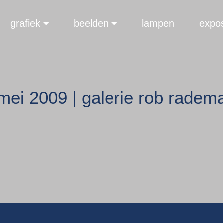
grafiek
beelden
lampen
expos
mei 2009 | galerie rob radema