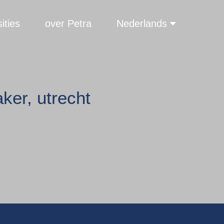
ities
over Petra
Nederlands
ker, utrecht