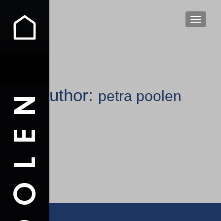
TOGGLE
author:
petra poolen