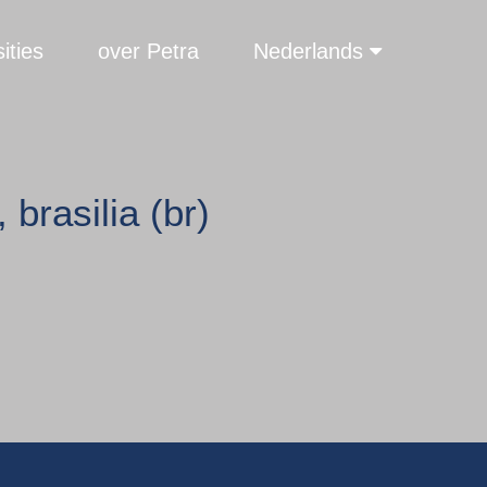
ities
over Petra
Nederlands
 brasilia (br)