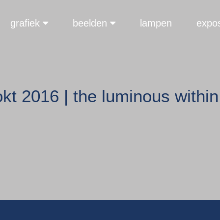
grafiek
beelden
lampen
expos
kt 2016 | the luminous within,